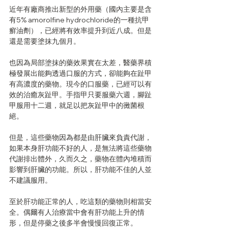
近年有廠商推出新型的外用藥（國內主要是含
有5% amorolfine hydrochloride的一種抗甲
癬油劑），已經將有效率提升到近八成。但是
還是需要塗抹九個月。
也因為局部塗抹的藥效果實在太差，醫藥界積
極發展出能夠透過口服的方式，卻能夠在趾甲
有高濃度的藥物。現今的口服藥，已經可以有
效的治癒灰趾甲。手指甲只要服藥六週，腳趾
甲服用十二週，就足以把灰趾甲中的黴菌根
絕。
但是，這些藥物因為都是由肝臟來負責代謝，
如果本身肝功能不好的人，是無法將這些藥物
代謝排出體外，久而久之，藥物在體內堆積而
影響到肝臟的功能。所以，肝功能不佳的人並
不建議服用。
至於肝功能正常的人，吃這類的藥物則相當安
全。偶爾有人治療當中會有肝功能上升的情
形，但是停藥之後多半會慢慢回復正常。