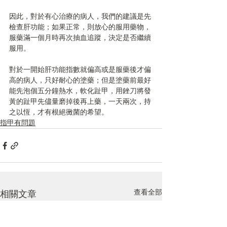
因此，對於有心治療的病人，我們的建議是先
檢查肝功能；如果正常，則放心的服用藥物，
服藥滿一個月時再次抽血追蹤，決定是否繼續
服用。
對於一開始肝功能指數就偏高或是服藥後才偏
高的病人，只好耐心的塗藥；但是塗藥前最好
能先泡個五分鐘熱水，軟化趾甲，用銼刀將發
黃的趾甲先儘量磨掉後再上藥，一天兩次，持
之以恆，才有根絕黴菌的希望。
指甲有問題
查看全部
相關文章