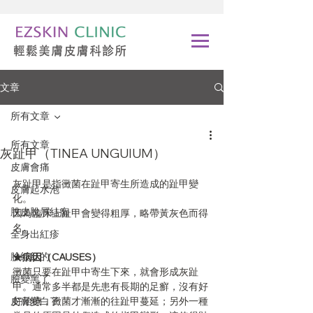
文章
所有文章
所有文章
灰趾甲（TINEA UNGUIUM）
皮膚會痛
灰趾甲是指黴菌在趾甲寄生所造成的趾甲變
皮膚起水泡
化。
脫皮脫屑結痂
因為臨床上趾甲會變得粗厚，略帶黃灰色而得
名。   
全身出紅疹
臉紅紅的
★病因（CAUSES）
黴菌只要在趾甲中寄生下來，就會形成灰趾
臉變黑了
甲。通常多半都是先患有長期的足癬，沒有好
皮膚變白了
好治療，黴菌才漸漸的往趾甲蔓延；另外一種