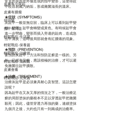
常見的原因是外傷造成的指甲變形，這使得趾
皮膚有小突起
甲較容易藏污納垢，形成黴菌滋長的溫床。
皮膚有腫瘤
★症狀（SYMPTOMS）
掉頭髮
灰趾甲一般並無症狀，臨床上可以看到趾甲變
粗、變厚，趾甲會轉變成黃色。有時候趾甲會
指甲有問題
進一步彎曲，變形而插入旁邊的趾肉，造成急
輕鬆戰痘-生活篇
性甲溝炎，這時後局部就會有紅腫痛的現象。
輕鬆戰痘-保養篇
★預防（PREVENTION）
輕鬆戰痘-治療篇
要預防灰趾甲，方法和預防足癬是一樣的。另
外，已經有足癬，應該積極的治療，才可以避
輕鬆戰痘-成因篇
免黴菌往趾甲擴散。
皮膚會癢
★治療（TREATMENT）
輕鬆戰痘-完美篇
治療灰趾甲是必須兼具耐心及智慧。這話怎麼
說呢？
因為趾甲在又灰又厚的情況之下，一般治療足
癬的局部塗抹的藥根本不足以穿透趾甲把黴菌
殺死；因此，儘管穿透力再強的藥，連續塗抹
九個月之後，大約也只有一到兩成的治癒率。