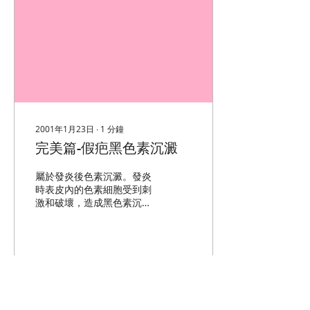
2001年1月23日
∙
1
分鐘
完美篇-假疤黑色素沉澱
屬於發炎後色素沉澱。發炎
時表皮內的色素細胞受到刺
激和破壞，造成黑色素沉積
在真皮層 。沉澱在真皮的色
素需要靠體內一種稱為清道
夫的巨噬細胞來將它吞噬運
走，皮膚的黑也會隨之淡
化。但是亦可能長達一年。
下面整理的是有一些對表皮
18125
0
13
色素斑消退有效的方法，多
多少少可以加速這些色素的