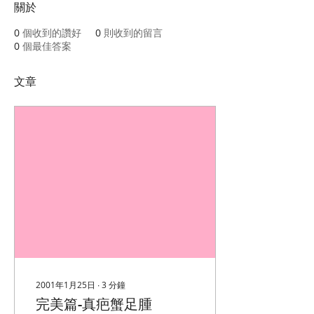
關於
0
個收到的讚好
0
則收到的留言
0
個最佳答案
文章
2001年1月25日
∙
3
分鐘
完美篇-真疤蟹足腫