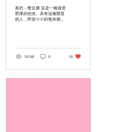
真疤－蟹足腫 這是一種過度
肥厚的疤痕。具有這種體質
的人，即使小小的發炎都有
機會留下蟹足腫，需要特別
小心。 蟹足腫外觀比一般疤
痕更肥更紅更腫，稍受刺激
還有可能越變越大，就好像
螃蟹伸出腳來 一般。 這樣
的疤並不會自動消失，需要
18148
0
18
積極治療！ 什麼人會有蟹足
腫？ ...