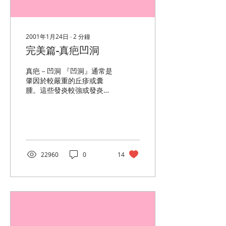
2001年1月24日
∙
2
分鐘
完美篇-真疤凹洞
真疤－凹洞 『凹洞』通常是
肇因於較嚴重的丘疹或囊
腫。這些發炎較強或發炎位
置較深的痘痘，如果沒有即
時得到適當的處理，往往會
因為發炎細胞肆虐的結果，
破壞該處真皮中的膠原蛋
白。 大家都曉得，皮膚之所
以保有彈性和平滑，就是因
22960
0
14
為在真皮中有豐盛而健康的
膠原蛋白所支撐的結果。如
果某處的膠...