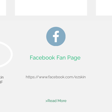
保養
保養篇-慎選卸妝產品
Facebook Fan Page
https://www.facebook.com/ezskin
in
F
>Read More