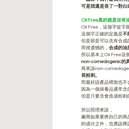
可是我還是長了一對白
Oil Free真的就是沒
Oil Free，這個字
這個字正確的定義是
不
但是卻是可以含有合成的油脂
而很遺憾的，
合成的油
所以基本上Oil Fr
non-comedogenic
再來談non-comedoge
長粉刺。
而最好該產品裡面也不
因為一個保養品通常含
但是只要含會造成粉刺
所以照理來說，
廠商如果要將自己的商品
的成分之外，也應該將