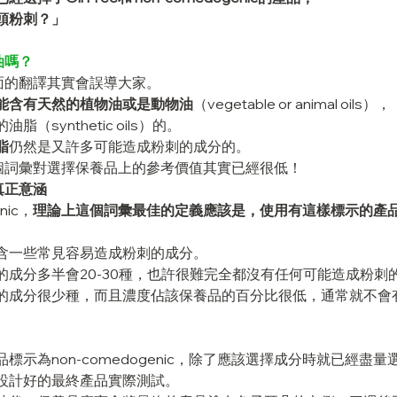
頭粉刺？」
有油嗎？
從字面的翻譯其實會誤導大家。
能含有天然的植物油或是動物油
（vegetable or animal oils），
（synthetic oils）的。
脂
仍然是又許多可能造成粉刺的成分的。
ee這個詞彙對選擇保養品上的參考價值其實已經很低！
的真正意涵
nic，
理論上這個詞彙最佳的定義應該是，使用有這樣標示的產
含一些常見容易造成粉刺的成分。
的成分多半會20-30種，也許很難完全都沒有任何可能造成粉刺
的成分很少種，而且濃度佔該保養品的百分比很低，通常就不會
標示為non-comedogenic，除了應該選擇成分時就已經盡
設計好的最終產品實際測試。