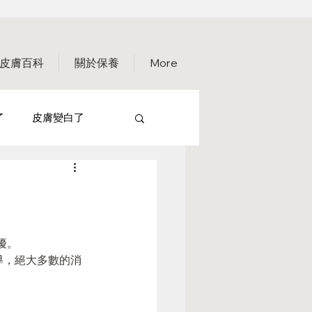
皮膚百科
關於保養
More
了
皮膚變白了
保養篇
擾。
宣導，絕大多數的消