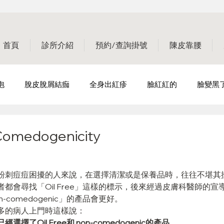
首頁
診所介紹
預約/查詢掛號
陳皮靠腰
泡
脫皮脫屑結痂
全身出紅疹
臉紅紅的
臉變黑
掉頭髮
指甲有問題
輕鬆戰痘-生活篇
輕鬆戰痘-
edogenicity
成因篇
皮膚會癢
輕鬆戰痘-完美篇
粉刺痘痘困擾的人來說，在選擇清潔或是保養品時，往往不堪其
都會尋找「Oil Free」這樣的標示，後來經過皮膚科醫師的
-comedogenic」的產品會更好。
多的病人上門時這樣說：
了Oil Free和 non-comedogenic的產品，