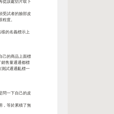
再從該處切片取下
願受試者的臉部皮
跟程度。
用這樣的名義標示上
自己的商品上面標
為了銷售量通通都標
沒有測試通通亂標一
是問一下自己的皮
用，等於累積了無