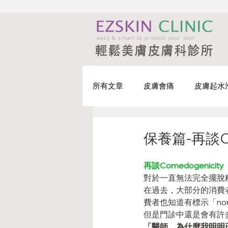
easy & smart to protect your skin
所有文章
皮膚會痛
皮膚起水
皮膚有小突起
皮膚有腫瘤
保養篇-再談Com
再談Comedogenicity
輕鬆戰痘-治療篇
輕鬆戰痘-
對於一直無法完全擺脫
在過去，大部分的消費者
費者也知道有標示「non
但是門診中還是會有許
「醫師，為什麼我明明已經選擇