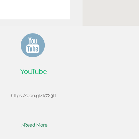
篇-化妝品
YouTube
https://goo.gl/k7X3ft
>Read More