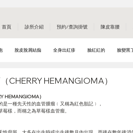
首頁
診所介紹
預約/查詢掛號
陳皮靠腰
泡
脫皮脫屑結痂
全身出紅疹
臉紅紅的
臉變黑
掉頭髮
指甲有問題
輕鬆戰痘-生活篇
輕鬆戰痘-
CHERRY HEMANGIOMA）
 HEMANGIOMA）
成因篇
皮膚會癢
輕鬆戰痘-完美篇
的是一種先天性的血管腫瘤﹝又稱為紅色胎記﹞，
草莓樣，而稱之為草莓樣血管瘤。
天性母斑，大多在出生時或出生後數月內出現，而後在數年後消