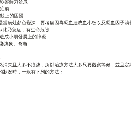
可能影響聽力發展
下疤痕
成外觀上的困擾
特別是當病灶顏色變深，要考慮因為凝血造成血小板以及凝血因子消
→此乃急症，有生命危險
 會造成小朋發展上的障礙
感染跡象、會痛
）
然消失且大多不痕跡，所以治療方法大多只要觀察等候，並且定
的狀況時，一般有下列的方法：