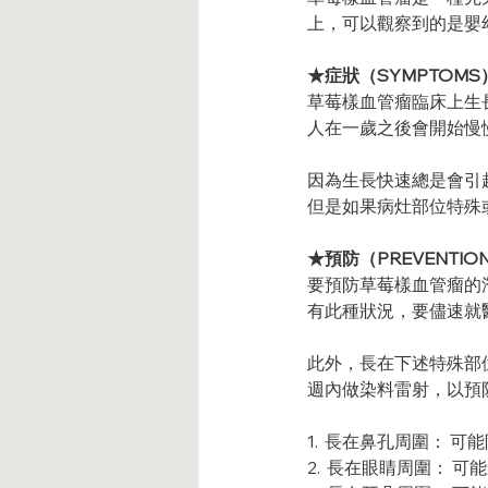
上，可以觀察到的是嬰
★症狀（SYMPTOMS
草莓樣血管瘤臨床上生
人在一歲之後會開始慢
因為生長快速總是會引
但是如果病灶部位特殊
★預防（PREVENTIO
要預防草莓樣血管瘤的
有此種狀況，要儘速就
此外，長在下述特殊部
週內做染料雷射，以預
1.  長在鼻孔周圍： 可
2.  長在眼睛周圍： 