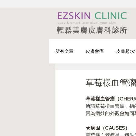
easy & smart to protect your skin
所有文章
皮膚會痛
皮膚起水
皮膚有小突起
皮膚有腫瘤
草莓樣血管瘤（
草莓樣血管瘤（CHERRY
輕鬆戰痘-治療篇
輕鬆戰痘-
所謂草莓樣血管瘤，指
因為病灶的外觀會如同
★病因（CAUSES）
草莓樣血管瘤是一種先