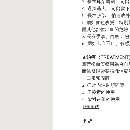
3.  長在耳朵周圍： 
4.  過深過大 ：可能留
5.  長在臉部 ：怕造
6. 病灶顏色改變：
體其他部位出血的危險
7.  長在手掌、腳底：
8.  病灶出血不止、有
★治療（TREATMENT
草莓樣血管瘤因為會自
而當發現需要積極治療
1.  口服類固醇
2.  病灶內注射類固醇
3.  干擾素的使用
4.  染料雷射的使用
臉紅紅的