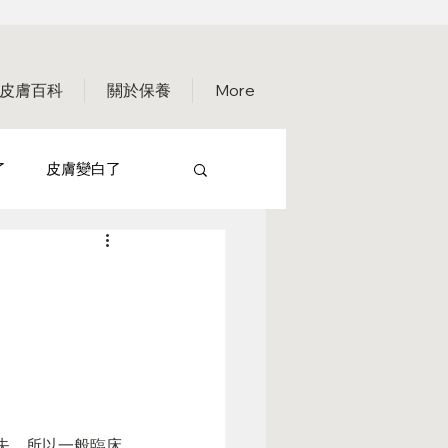
皮膚百科
關於保養
More
了
皮膚變白了
保養篇
失。所以一般臨床