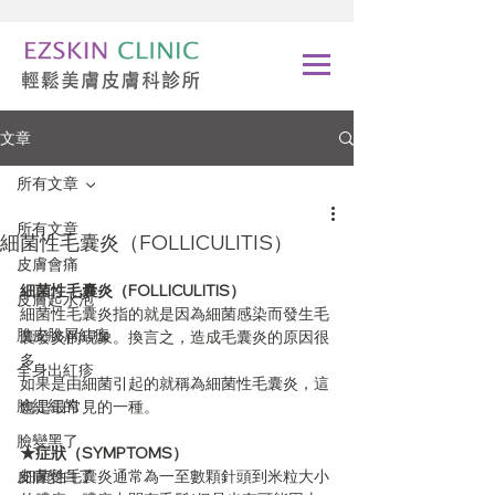
文章
所有文章
所有文章
細菌性毛囊炎（FOLLICULITIS）
皮膚會痛
細菌性毛囊炎（FOLLICULITIS）
皮膚起水泡
細菌性毛囊炎指的就是因為細菌感染而發生毛
脫皮脫屑結痂
囊發炎的現象。換言之，造成毛囊炎的原因很
多，
全身出紅疹
如果是由細菌引起的就稱為細菌性毛囊炎，這
臉紅紅的
也是最常見的一種。
臉變黑了
★症狀（SYMPTOMS）
皮膚變白了
細菌性毛囊炎通常為一至數顆針頭到米粒大小