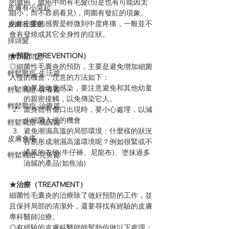
的膿疱，膿疱中間有毛髮(但是也有可能因太
皮膚有小突起
細小，而不容易看見)，周圍有發紅的現象。
病灶主要的感覺是輕微到中度疼痛，一般並不
皮膚有腫瘤
會有發燒或其它全身性的症狀。
掉頭髮
★預防（PREVENTION）
指甲有問題
◎細菌性毛囊炎的預防，主要是避免增加細菌
輕鬆戰痘-生活篇
入侵的機會，注意的方法如下：
如果是幼童感染，要注意避免和其他幼童
輕鬆戰痘-保養篇
的親密接觸，以免傳染它人。
輕鬆戰痘-治療篇
當身體有傷口出現時，要小心處理，以減
少細菌入侵的機會
輕鬆戰痘-成因篇
避免潮濕高溫的局部環境：什麼樣的狀況
皮膚會癢
容易形成潮濕高溫環境呢？例如很緊或不
通風的衣物(牛仔褲、尼龍布)、塗抹過多
輕鬆戰痘-完美篇
油膩的產品(如焦油)
★治療（TREATMENT）
細菌性毛囊炎的治療除了做好預防的工作，並
且保持局部的清潔外，還要尋找有經驗的皮膚
專科醫師治療。
◎有經驗的皮膚科醫師能幫助你做以下處理：