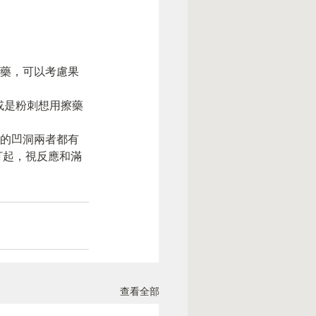
吃藥，可以考慮果
或是粉刺想用擦藥
的凹洞兩者都有
打起，視反應和滿
查看全部