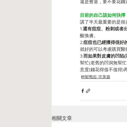
還是會退，要不要花錢
目前的自己該如何抉擇
講了半天最重要的是很
1.
還有痘痘、粉刺或者
酸換膚。
2.
痘痘也已經獲得很好
就好的可以考慮購買醫
3.
而如果對皮膚的凹陷(
幫忙(老舊的凹洞無幫
意度(錢花得值不值得)
輕鬆戰痘-完美篇
相關文章