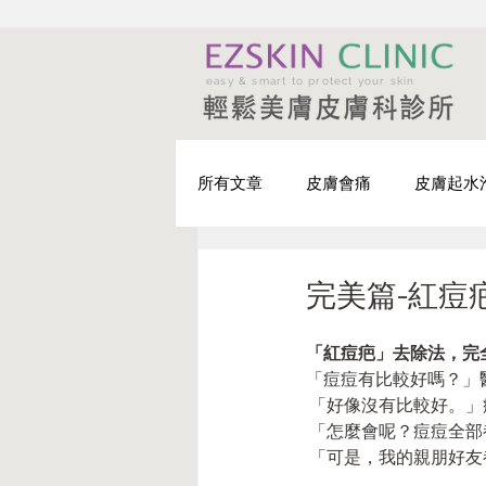
easy & smart to protect your skin
所有文章
皮膚會痛
皮膚起水
皮膚有小突起
皮膚有腫瘤
完美篇-紅痘
「紅痘疤」去除法，完
輕鬆戰痘-治療篇
輕鬆戰痘-
「痘痘有比較好嗎？」
 「好像沒有比較好。
 「怎麼會呢？痘痘全
 「可是，我的親朋好