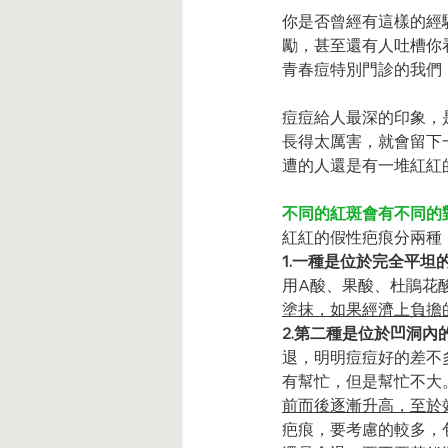
你是否曾經有這樣的經
勵，甚至還有人吐槽你
青春痘特別門診的我們
痘痘給人最深的印象，
長得太厲害，就會留下
遭的人還是有一堆紅紅
不同的紅斑會有不同的
紅紅的假性疤痕分兩種
1.一種是位於完全平坦
用A酸、果酸、杜鵑花
塗抹，如果經濟上負擔
2.第二種是位於凹洞內
退，明明痘痘好的差不
有幫忙，但是幫忙不大
前而後逐漸升高，至於
疤痕，要考慮的較多，