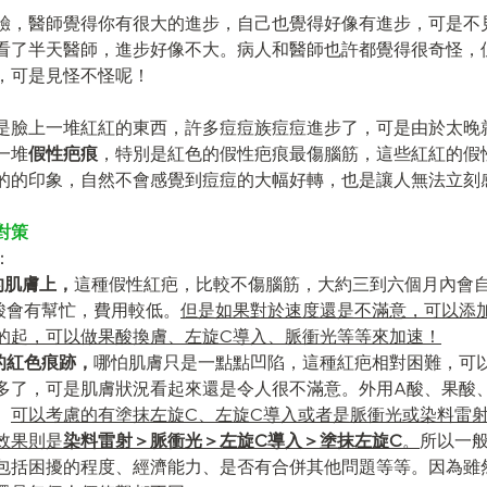
驗，醫師覺得你有很大的進步，自己也覺得好像有進步，可是不
看了半天醫師，進步好像不大。病人和醫師也許都覺得很奇怪，
，可是見怪不怪呢！
是臉上一堆紅紅的東西，許多痘痘族痘痘進步了，可是由於太晚
一堆
假性疤痕
，特別是紅色的假性疤痕最傷腦筋，這些紅紅的假
的的印象，自然不會感覺到痘痘的大幅好轉，也是讓人無法立刻
對策
：
的肌膚上，
這種假性紅疤，比較不傷腦筋，大約三到六個月內會
酸會有幫忙，費用較低。
但是如果對於速度還是不滿意，可以添
的起，可以做果酸換膚、左旋C導入、脈衝光等等來加速！
的紅色痕跡，
哪怕肌膚只是一點點凹陷，這種紅疤相對困難，可
多了，可是肌膚狀況看起來還是令人很不滿意。外用A酸、果酸
。
可以考慮的有塗抹左旋C、左旋C導入或者是脈衝光或染料雷
效果則是
染料雷射＞脈衝光＞左旋C導入＞塗抹左旋C
。
所以一
包括困擾的程度、經濟能力、是否有合併其他問題等等。因為雖