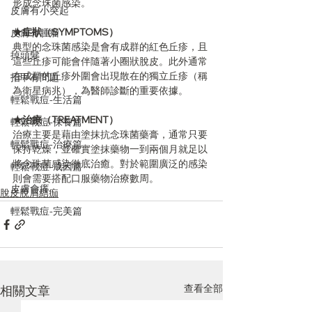
形成念珠菌感染。
皮膚有小突起
★症狀（SYMPTOMS）
皮膚有腫瘤
典型的念珠菌感染是會有成群的紅色丘疹，且
掉頭髮
這些丘疹可能會伴隨著小圈狀脫皮。此外通常
在成群的丘疹外圍會出現散在的獨立丘疹（稱
指甲有問題
為衛星病兆），為醫師診斷的重要依據。
輕鬆戰痘-生活篇
★治療（TREATMENT）
輕鬆戰痘-保養篇
治療主要是藉由塗抹抗念珠菌藥膏，通常只要
輕鬆戰痘-治療篇
保持乾燥，並確實塗抹藥物一到兩個月就足以
將念珠菌感染徹底治癒。對於範圍廣泛的感染
輕鬆戰痘-成因篇
則會需要搭配口服藥物治療數周。
皮膚會癢
脫皮脫屑結痂
輕鬆戰痘-完美篇
查看全部
相關文章