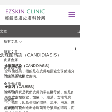
文章
所有文章
所有文章
念珠菌感染（CANDIDIASIS）
皮膚會痛
念珠菌感染（CANDIDIASIS）
皮膚起水泡
念珠菌感染，指的是在皮膚皺摺處念珠菌過分
脫皮脫屑結痂
增生所造成的皮膚病。
全身出紅疹
★病因（CAUSES）
臉紅紅的
念珠菌其實是我們皮膚的常在酵母菌。但是如
果在皮膚皺摺處，如腋下、股溝、女性乳房
臉變黑了
下、指間，因為長期的悶熱、流汗、潮濕、摩
皮膚變白了
擦就有可能創造出念珠菌過分繁殖的環境，而