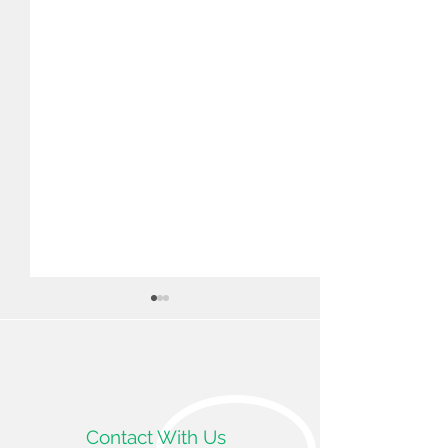
股癬（TINEA CRURIS）
乾癬（PSORIAS
大家都知道黴菌感染腳就叫做
乾癬（PSORIASI
香港腳。而黴菌是可以感染身
稱牛皮癬，又稱銀
體任何部位的皮膚的，如果感
以會稱為癬或是銀
染到胯下就叫做股癬。胯下對
表皮增生太快，而
Contact With Us