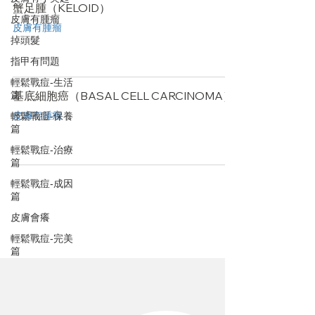
蟹足腫（KELOID）
皮膚有腫瘤
皮膚有腫瘤
掉頭髮
指甲有問題
輕鬆戰痘-生活
基底細胞癌（BASAL CELL CARCINOMA）
篇
皮膚有腫瘤
輕鬆戰痘-保養
篇
輕鬆戰痘-治療
篇
輕鬆戰痘-成因
篇
皮膚會癢
輕鬆戰痘-完美
篇