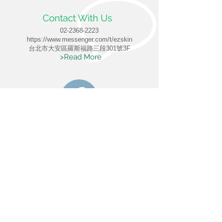
Contact With Us
02-2368-2223
https://www.messenger.com/t/ezskin
​台北市大安區
羅斯福路三段301號3F
>Read More
Facebook Fan Page
https://www.facebook.com/ezskin
>Read More
YouTube